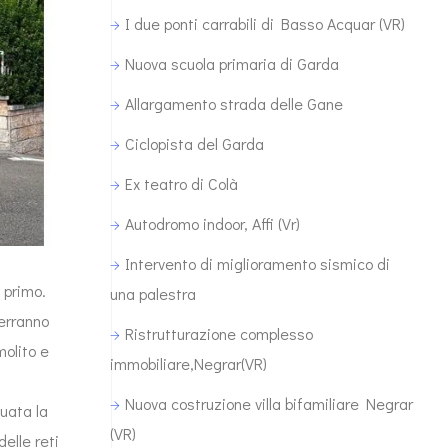
I due ponti carrabili di Basso Acquar (VR)
Nuova scuola primaria di Garda
Allargamento strada delle Gane
Ciclopista del Garda
Ex teatro di Colà
Autodromo indoor, Affi (Vr)
Intervento di miglioramento sismico di
 primo.
una palestra
verranno
Ristrutturazione complesso
molito e
immobiliare,Negrar(VR)
Nuova costruzione villa bifamiliare Negrar
tuata la
(VR)
delle reti