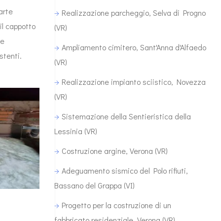
parte
Realizzazione parcheggio, Selva di Progno
il cappotto
(VR)
le
Ampliamento cimitero, Sant'Anna d'Alfaedo
stenti.
(VR)
Realizzazione impianto sciistico, Novezza
(VR)
Sistemazione della Sentieristica della
Lessinia (VR)
Costruzione argine, Verona (VR)
Adeguamento sismico del Polo rifiuti,
Bassano del Grappa (VI)
Progetto per la costruzione di un
fabbricato residenziale, Verona (VR)