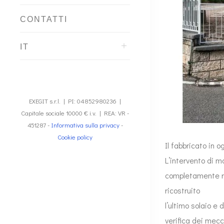
CONTATTI
IT
EXEGIT s.r.l. | PI: 04852980236 |
Capitale sociale 10000 € i.v. | REA: VR -
451287 -
Informativa sulla privacy
-
Cookie policy
Il fabbricato in 
L’intervento di m
completamente rid
ricostruito
l’ultimo solaio e 
verifica dei mecca