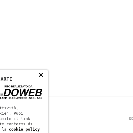
×
PARTI
ttività,
kie". Puoi
EX
amite il link
te confermi di
 la
cookie policy
.