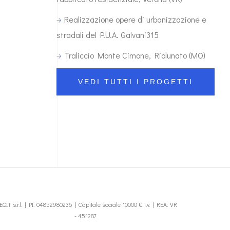
Realizzazione opere di urbanizzazione e
stradali del P.U.A. Galvani315
Traliccio Monte Cimone, Riolunato (MO)
VEDI TUTTI I PROGETTI
EGIT s.r.l. | PI: 04852980236 | Capitale sociale 10000 € i.v. | REA: VR
- 451287