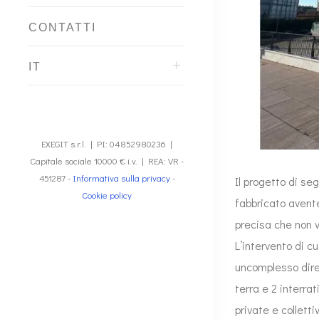
CONTATTI
IT
EXEGIT s.r.l. | PI: 04852980236 |
Capitale sociale 10000 € i.v. | REA: VR -
451287 -
Informativa sulla privacy
-
Il progetto di se
Cookie policy
fabbricato avent
precisa che non v
L’intervento di c
uncomplesso dire
terra e 2 interra
private e collett