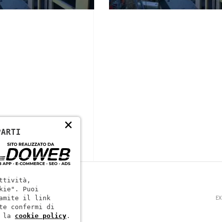
×
PARTI
ttività,
kie". Puoi
EX
amite il link
te confermi di
 la
cookie policy
.