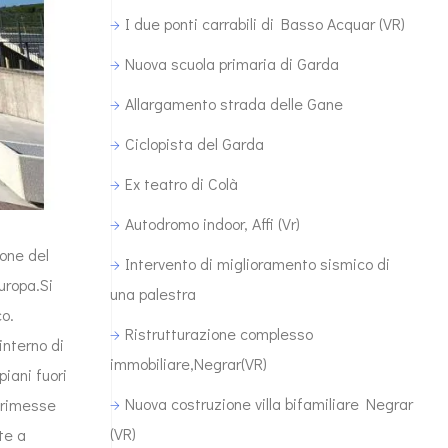
I due ponti carrabili di Basso Acquar (VR)
Nuova scuola primaria di Garda
Allargamento strada delle Gane
Ciclopista del Garda
Ex teatro di Colà
Autodromo indoor, Affi (Vr)
ione del
Intervento di miglioramento sismico di
uropa.Si
una palestra
co.
Ristrutturazione complesso
interno di
immobiliare,Negrar(VR)
iani fuori
Nuova costruzione villa bifamiliare Negrar
torimesse
(VR)
te a