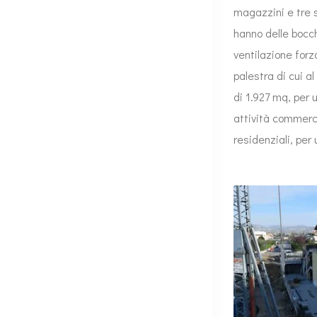
magazzini e tre s
hanno delle bocch
ventilazione forza
palestra di cui a
di 1.927 mq, per u
attività commerci
residenziali, per