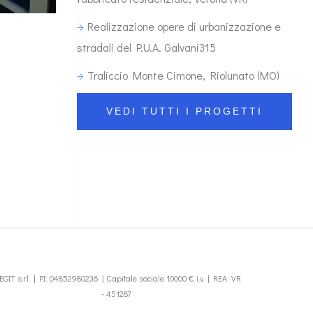
Realizzazione opere di urbanizzazione e
stradali del P.U.A. Galvani315
Traliccio Monte Cimone, Riolunato (MO)
VEDI TUTTI I PROGETTI
EGIT s.r.l. | PI: 04852980236 | Capitale sociale 10000 € i.v. | REA: VR
- 451287