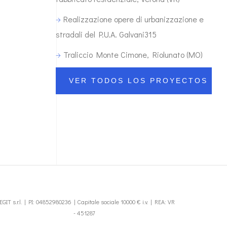
Realizzazione opere di urbanizzazione e
stradali del P.U.A. Galvani315
Traliccio Monte Cimone, Riolunato (MO)
VER TODOS LOS PROYECTOS
EGIT s.r.l. | PI: 04852980236 | Capitale sociale 10000 € i.v. | REA: VR
- 451287