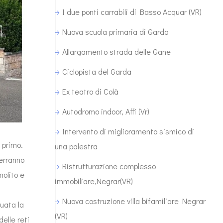
I due ponti carrabili di Basso Acquar (VR)
Nuova scuola primaria di Garda
Allargamento strada delle Gane
Ciclopista del Garda
Ex teatro di Colà
Autodromo indoor, Affi (Vr)
Intervento di miglioramento sismico di
 primo.
una palestra
verranno
Ristrutturazione complesso
molito e
immobiliare,Negrar(VR)
Nuova costruzione villa bifamiliare Negrar
tuata la
(VR)
delle reti