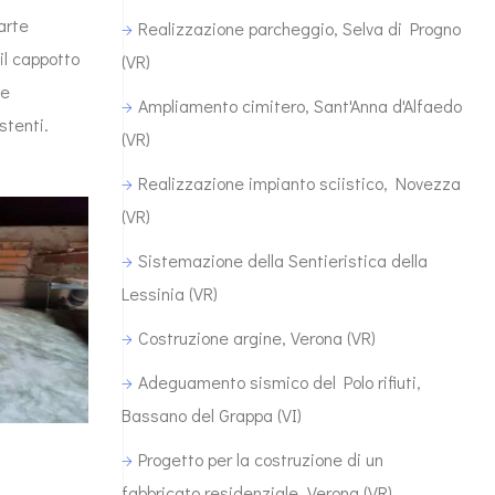
parte
Realizzazione parcheggio, Selva di Progno
il cappotto
(VR)
le
Ampliamento cimitero, Sant'Anna d'Alfaedo
stenti.
(VR)
Realizzazione impianto sciistico, Novezza
(VR)
Sistemazione della Sentieristica della
Lessinia (VR)
Costruzione argine, Verona (VR)
Adeguamento sismico del Polo rifiuti,
Bassano del Grappa (VI)
Progetto per la costruzione di un
fabbricato residenziale, Verona (VR)