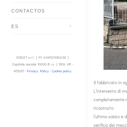
CONTACTOS
ES
EXEGIT s.r.l. | PI: 04852980236 |
Capitale sociale 10000 € i.v. | REA: VR -
451287 -
Privacy Policy
-
Cookie policy
Il fabbricato in 
L’intervento di m
completamente rid
ricostruito
l’ultimo solaio e 
verifica dei mecca