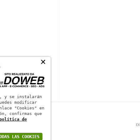
×
S
, y se instalarán
uedes modificar
nlace "Cookies" en
ón, confirmas que
política de
EX
ODAS LAS COOKIES