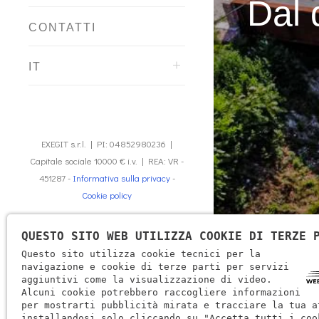
Dal 
CONTATTI
IT
EXEGIT s.r.l. | PI: 04852980236 |
Capitale sociale 10000 € i.v. | REA: VR -
451287 -
Informativa sulla privacy
-
Cookie policy
QUESTO SITO WEB UTILIZZA COOKIE DI TERZE 
Questo sito utilizza cookie tecnici per la
navigazione e cookie di terze parti per servizi
aggiuntivi come la visualizzazione di video.
Alcuni cookie potrebbero raccogliere informazioni
per mostrarti pubblicità mirata e tracciare la tua a
installandosi solo cliccando su "Accetta tutti i coo