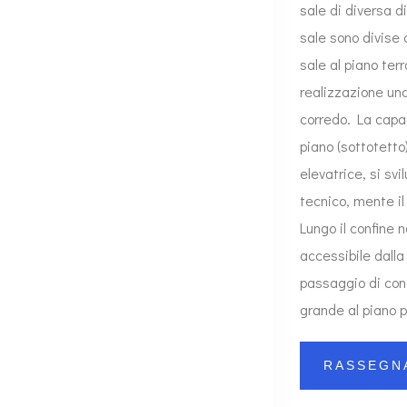
sale di diversa d
sale sono divise 
sale al piano ter
realizzazione una
corredo. La capac
piano (sottotetto
elevatrice, si svi
tecnico, mente il
Lungo il confine n
accessibile dalla 
passaggio di cond
grande al piano p
RASSEGN