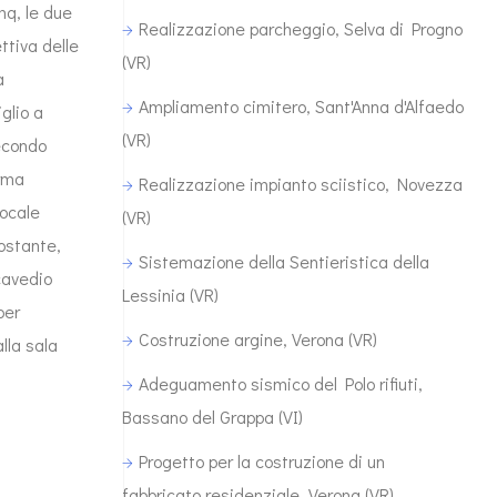
mq, le due
Realizzazione parcheggio, Selva di Progno
ttiva delle
(VR)
a
Ampliamento cimitero, Sant'Anna d'Alfaedo
glio a
(VR)
secondo
orma
Realizzazione impianto sciistico, Novezza
locale
(VR)
tostante,
Sistemazione della Sentieristica della
 cavedio
Lessinia (VR)
per
Costruzione argine, Verona (VR)
lla sala
Adeguamento sismico del Polo rifiuti,
Bassano del Grappa (VI)
Progetto per la costruzione di un
fabbricato residenziale, Verona (VR)