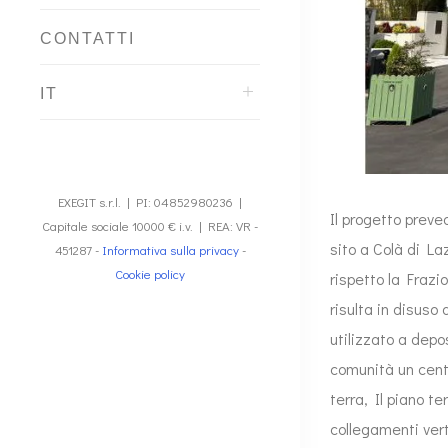
CONTATTI
IT
EXEGIT s.r.l. | PI: 04852980236 |
Il progetto preve
Capitale sociale 10000 € i.v. | REA: VR -
sito a Colà di La
451287 -
Informativa sulla privacy
-
Cookie policy
rispetto la Frazi
risulta in disuso
utilizzato a depos
comunità un centro
terra, Il piano t
collegamenti ver