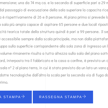
imensione; una da 74 mq ca. e la seconda di superficie pari a 29 
dal passaggio di evacuazione della sala superiore la capacita rice
ra è rispettivamente di 26 e 8 persone. Al piano primo si prevede l
 sala più ampia capace di ospitare 65 persone e due locali riposti
ità teorica totale della struttura quindi è pari a 99 persone. Il 
) accessibile sempre dalla scala principale, ma non dalla piattaf
luppa sulla superficie corrispondente alla sola zona di ingresso un 
 volume rimanente risulta a tutta altezza sulla sala del piano sot
ord, interposto tra il fabbricato e la casa a confine, è previsto un
sala n° 2 al piano terra, in cui è stato previsto da un lato un vano 
otte tecnologiche dall’altro la scala per la seconda via di fuga da
rimo.
A STAMPA
RASSEGNA STAMPA