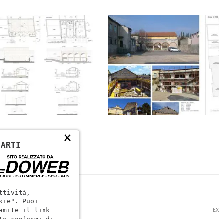
×
PARTI
ttività,
kie". Puoi
EX
amite il link
te confermi di