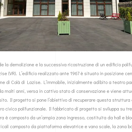
de la demolizione e la successiva ricostruzione di un edificio poli
zise (VR). L’edificio realizzato ante 1967 è situato in posizione ce
one di Colà di Lazise. L’immobile, inizialmente adibito a teatro pa
 da molti anni, versa in cattivo stato di conservazione e viene at
ito. Il progetto si pone l’obiettivo di recuperare questa struttura 
 civico polifunzionale. Il fabbricato di progetto si sviluppa su tre l
erra è composto da un’ampia zona ingresso, costituita da hall e bl
ticali composto da piattaforma elevatrice e vano scale, la zona b