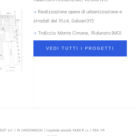
Realizzazione opere di urbanizzazione e
stradali del P.U.A. Galvani315
Traliccio Monte Cimone, Riolunato (MO)
VEDI TUTTI I PROGETTI
EGIT s.r.l. | PI: 04852980236 | Capitale sociale 10000 € i.v. | REA: VR