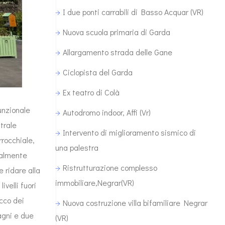
I due ponti carrabili di Basso Acquar (VR)
Nuova scuola primaria di Garda
Allargamento strada delle Gane
Ciclopista del Garda
Ex teatro di Colà
funzionale
Autodromo indoor, Affi (Vr)
ntrale
Intervento di miglioramento sismico di
rrocchiale,
una palestra
tualmente
Ristrutturazione complesso
e ridare alla
immobiliare,Negrar(VR)
ivelli fuori
occo dei
Nuova costruzione villa bifamiliare Negrar
agni e due
(VR)